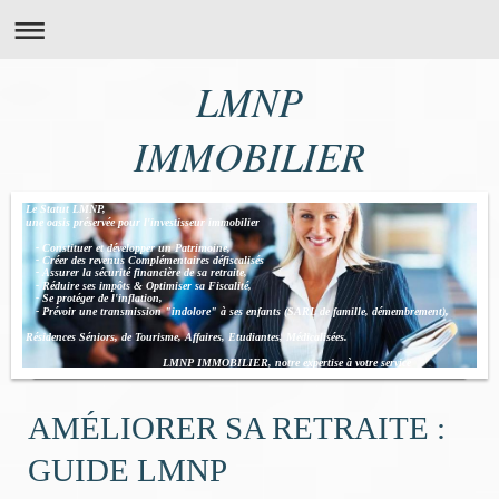
LMNP
IMMOBILIER
Le Statut LMNP,
une oasis préservée pour l'investisseur immobilier
- Constituer et développer un Patrimoine,
- Créer des revenus Complémentaires défiscalisés
- Assurer la sécurité financière de sa retraite,
- Réduire ses impôts & Optimiser sa Fiscalité,
- Se protéger de l'inflation,
- Prévoir une transmission "indolore" à ses enfants (SARL de famille, démembrement),
Résidences Séniors, de Tourisme, Affaires, Etudiantes, Médicalisées.
LMNP IMMOBILIER, notre expertise à votre service
AMÉLIORER SA RETRAITE :
GUIDE LMNP