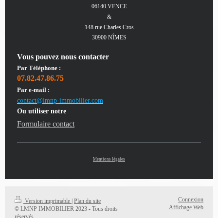
06140 VENCE
&
148 rue Charles Cros
30900 NÎMES
Vous pouvez nous contacter
Par Téléphone :
07.82.47.86.75
Par e-mail :
contact@lmnp-immobilier.com
Ou utiliser notre
Formulaire contact
Mentions légales
Connexion
Version imprimable
|
Plan du site
Affichage Web
© LMNP IMMOBILIER 2023 - Tous droits
réservés