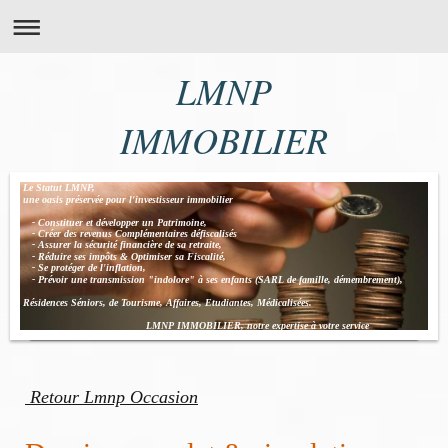
LMNP
IMMOBILIER
Le Statut LMNP,
une oasis préservée pour l'investisseur immobilier
- Constituer et développer un Patrimoine,
- Créer des revenus Complémentaires défiscalisés
- Assurer la sécurité financière de sa retraite,
- Réduire ses impôts & Optimiser sa Fiscalité,
- Se protéger de l'inflation,
- Prévoir une transmission "indolore" à ses enfants (SARL de famille, démembrement),
Résidences Séniors, de Tourisme, Affaires, Etudiantes, Médicalisées.
LMNP IMMOBILIER, notre expertise à votre service
Retour Lmnp Occasion