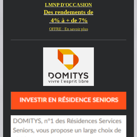
LMNP D'OCCASION
Des rendements de
4% à + de 7%
OFFRE : En savoir plus