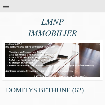
LMNP
IMMOBILIER
Le Statut LMNP,
une oasis préservée pour l'investisseur immobilier
- Constituer et développer un Patrimoine,
- Créer des revenus Complémentaires défiscalisés
- Assurer la sécurité financière de sa retraite,
- Réduire ses impôts & Optimiser sa Fiscalité,
- Se protéger de l'inflation,
- Prévoir une transmission "indolore" à ses enfants (SARL de famille, démembrement),
Résidences Séniors, de Tourisme, Affaires, Etudiantes, Médicalisées.
LMNP IMMOBILIER, notre expertise à votre service
DOMITYS BETHUNE (62)