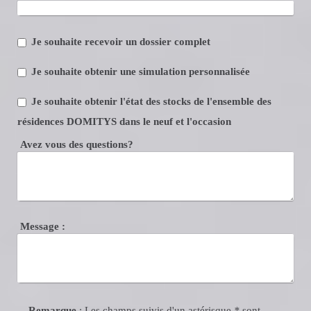
Je souhaite recevoir un dossier complet
Je souhaite obtenir une simulation personnalisée
Je souhaite obtenir l'état des stocks de l'ensemble des
résidences DOMITYS dans le neuf et l'occasion
Avez vous des questions?
Message :
Remarque
: Les champs suivis d'un astérisque
*
sont