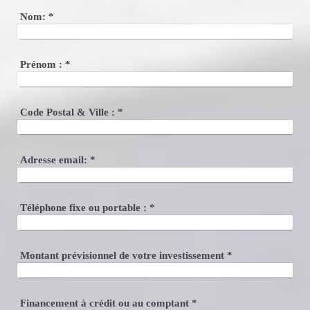
Nom:
*
Prénom :
*
Code Postal & Ville :
*
Adresse email:
*
Téléphone fixe ou portable :
*
Montant prévisionnel de votre investissement
*
Financement à crédit ou au comptant
*