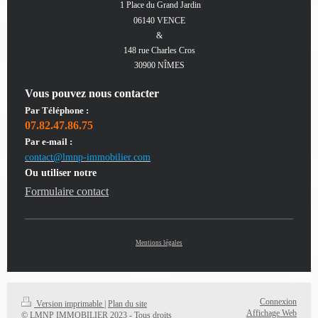
1 Place du Grand Jardin
06140 VENCE
&
148 rue Charles Cros
30900 NÎMES
Vous pouvez nous contacter
Par Téléphone :
07.82.47.86.75
Par e-mail :
contact@lmnp-immobilier.com
Ou utiliser notre
Formulaire contact
Mentions légales
Connexion
Version imprimable
|
Plan du site
Affichage Web
© LMNP IMMOBILIER 2023 - Tous droits