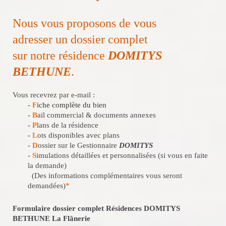
Nous vous proposons de vous
adresser un dossier complet
sur notre résidence
DOMITYS
BETHUNE
.
Vous recevrez par e-mail :
-
F
iche complète du bien
-
B
ail commercial & documents annexes
-
P
lans de la résidence
-
L
ots disponibles avec plans
-
D
ossier sur le Gestionnaire
DOMITYS
-
S
imulations détaillées et personnalisées (si vous en faite
la demande)
(Des informations complémentaires vous seront
demandées)
*
Formulaire dossier complet Résidences DOMITYS
BETHUNE La Flânerie