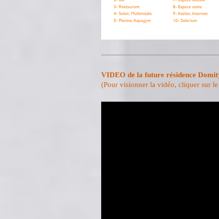
VIDEO de la future résidence D
(Pour visionner la vidéo, cliquer sur l