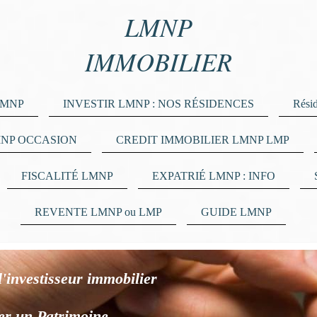
LMNP
IMMOBILIER
LMNP
INVESTIR LMNP : NOS RÉSIDENCES
Rési
NP OCCASION
CREDIT IMMOBILIER LMNP LMP
FISCALITÉ LMNP
EXPATRIÉ LMNP : INFO
REVENTE LMNP ou LMP
GUIDE LMNP
l'investisseur immobilier
er un Patrimoine,