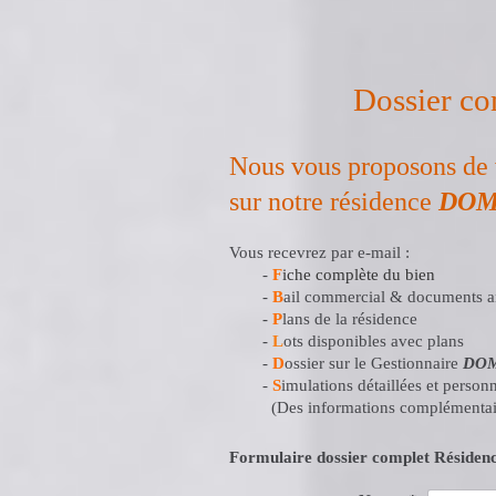
Dossier co
Nous vous proposons de 
sur notre résidence
DOM
Vous recevrez par e-mail :
-
F
iche complète du bien
-
B
ail commercial & documents 
-
P
lans de la résidence
-
L
ots disponibles avec plans
-
D
ossier sur le Gestionnaire
DOM
-
S
imulations détaillées et person
(Des informations complémentai
Formulaire dossier complet Rési