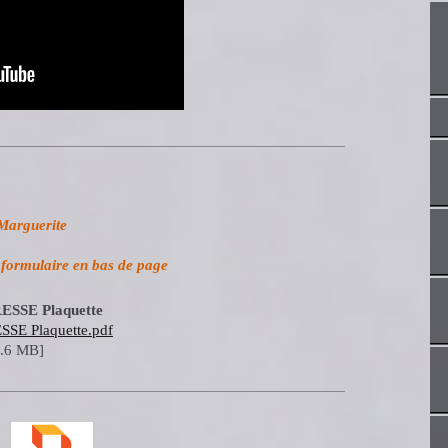
arguerite
 formulaire en bas de page
SSE Plaquette
E Plaquette.pdf
1.6 MB]