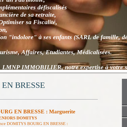
lémentaires défiscalisés
ncière de sa retraite,
ptimiser sa Fiscalité,
on,
on "indolore" à ses enfants (SARL de famille, 
urisme, Affaires, Etudiantes, Médicalisées.
, notre expertise à votre ser
 EN BRESSE
RG EN BRESSE : Marguerite
SENIORS DOMITYS
ésidence DOMITYS BOURG EN BRESSE :