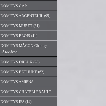
DOMITYS GAP
DOMITYS ARGENTEUIL (95)
DOMITYS MURET (31)
DOMITYS BLOIS (41)
DOMITYS MÂCON Charnay-
Lès-Mâcon
DOMITYS DREUX (28)
DOMITYS BETHUNE (62)
DOMITYS AMIENS
DOMITYS CHATELLERAULT
DOMITYS IFS (14)