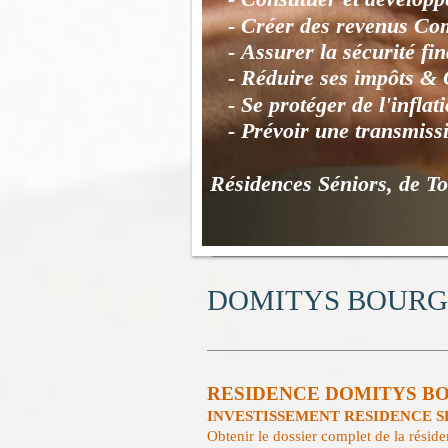
- Créer des revenus Comp
- Assurer la sécurité fina
- Réduire ses impôts & O
- Se protéger de l'inflati
- Prévoir une transmissi
Résidences Séniors, de To
LMNP IMMOBILIER
DOMITYS BOURG
RESIDENCE DOMITYS BOU
INVESTISSEMENT RESIDENCE 
Obtenir le dossier complet de la r