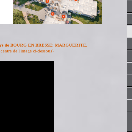
omitys de BOURG EN BRESSE: MARGUERITE.
e centre de l'image ci-dessous)