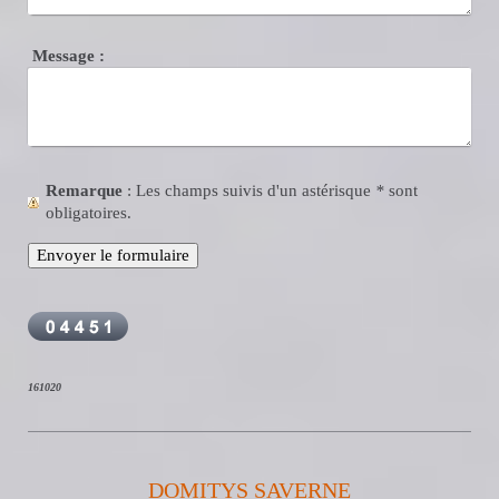
Message :
Remarque
: Les champs suivis d'un astérisque
*
sont
obligatoires.
161020
DOMITYS SAVERNE