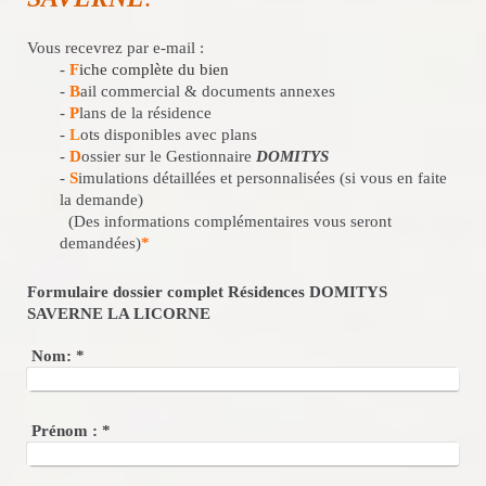
Vous recevrez par e-mail :
-
F
iche complète du bien
-
B
ail commercial & documents annexes
-
P
lans de la résidence
-
L
ots disponibles avec plans
-
D
ossier sur le Gestionnaire
DOMITYS
-
S
imulations détaillées et personnalisées (si vous en faite
la demande)
(Des informations complémentaires vous seront
demandées)
*
Formulaire dossier complet Résidences DOMITYS
SAVERNE LA LICORNE
Nom:
*
Prénom :
*