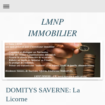
LMNP
IMMOBILIER
Le Statut LMNP,
une oasis préservée pour l'investisseur immobilier
- Constituer et développer un Patrimoine,
- Créer des revenus Complémentaires défiscalisés
- Assurer la sécurité financière de sa retraite,
- Réduire ses impôts & Optimiser sa Fiscalité,
- Se protéger de l'inflation,
- Prévoir une transmission "indolore" à ses enfants (SARL de famille, démembrement),
Résidences Séniors, de Tourisme, Affaires, Etudiantes, Médicalisées.
LMNP IMMOBILIER, notre expertise à votre service
DOMITYS SAVERNE: La
Licorne